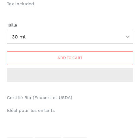
price
Tax included.
Taille
ADD TO CART
Adding
product
Certifié Bio (Ecocert et USDA)
to
your
Idéal pour les enfants
cart