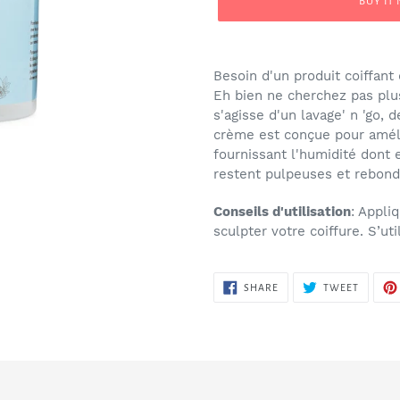
BUY IT
Adding
product
Besoin d'un produit coiffan
to
Eh bien ne cherchez pas plus
your
s'agisse d'un lavage' n 'go,
cart
crème est conçue pour améli
fournissant l'humidité dont 
restent pulpeuses et rebond
Conseils d'utilisation
: Appli
sculpter votre coiffure. S’ut
SHARE
TWEET
SHARE
TWEET
ON
ON
FACEBOOK
TWITTE