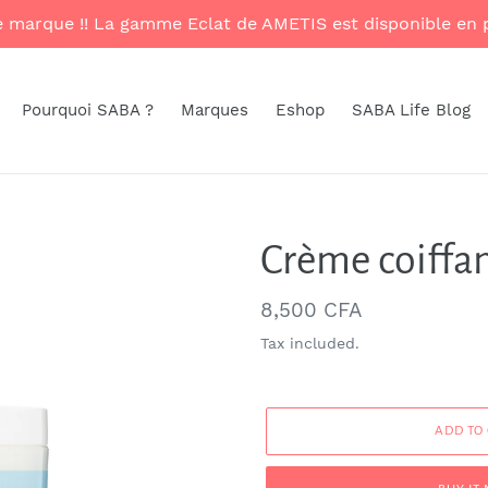
le marque !! La gamme Eclat de AMETIS est disponible e
Pourquoi SABA ?
Marques
Eshop
SABA Life Blog
Crème coiffan
Regular
8,500 CFA
price
Tax included.
ADD TO