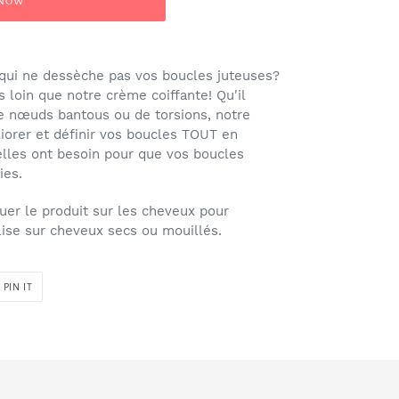
 NOW
t qui ne dessèche pas vos boucles juteuses?
 loin que notre crème coiffante! Qu'il
 de nœuds bantous ou de torsions, notre
orer et définir vos boucles TOUT en
elles ont besoin pour que vos boucles
ies.
quer le produit sur les cheveux pour
ilise sur cheveux secs ou mouillés.
PIN
PIN IT
ON
R
PINTEREST