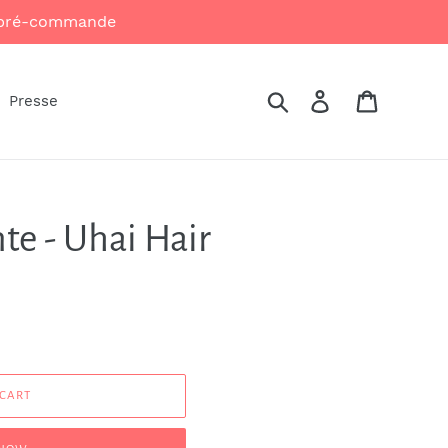
n pré-commande
Search
Log in
Cart
Presse
te - Uhai Hair
 CART