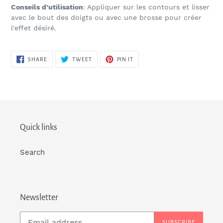
Conseils d’utilisation
: Appliquer sur les contours et lisser
avec le bout des doigts ou avec une brosse pour créer
l'effet désiré.
SHARE
TWEET
PIN
SHARE
TWEET
PIN IT
ON
ON
ON
FACEBOOK
TWITTER
PINTEREST
Quick links
Search
Newsletter
SUBSCRIBE