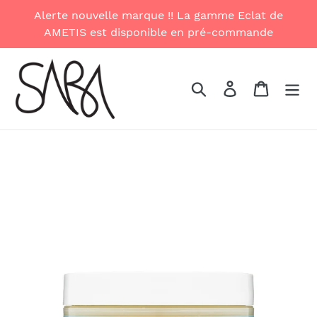
Skip
Alerte nouvelle marque !! La gamme Eclat de
to
AMETIS est disponible en pré-commande
content
Search
Log in
Cart