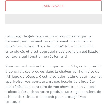
ADD TO CART
Adding
product
Fatigué(e) de gels fixation pour les contours qui ne
to
tiennent pas vraiment ou qui laissent vos contours
your
desséchés et assoiffés d'humidité? Nous vous avons
cart
entendu(e)s et c'est pourquoi nous avons un gel fixation
contours qui fonctionne réellement!
Nous avons lancé notre marque au Libéria, notre produit
a donc fait ses preuves dans la chaleur et l'humidité de
l'Afrique de l'Ouest. C'est la solution ultime pour lisser et
apprivoiser vos contours. Et pas besoin de s'inquiéter
des dégâts aux contours de vos cheveux - il n'y a pas
d'alcools forts dans notre produit. Notre gel contient de
d'huile de ricin et de baobab pour protéger vos
contours.