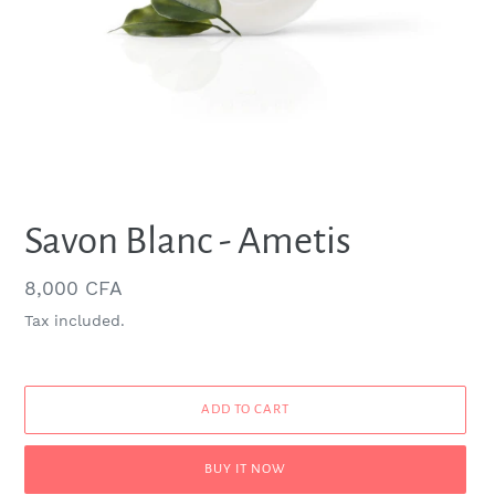
Savon Blanc - Ametis
Regular
8,000 CFA
price
Tax included.
ADD TO CART
BUY IT NOW