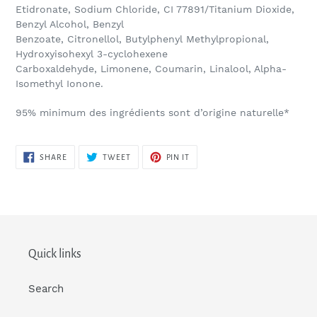
Etidronate, Sodium Chloride, CI 77891/Titanium Dioxide,
Benzyl Alcohol, Benzyl
Benzoate, Citronellol, Butylphenyl Methylpropional,
Hydroxyisohexyl 3-cyclohexene
Carboxaldehyde, Limonene, Coumarin, Linalool, Alpha-
Isomethyl Ionone.
95% minimum des ingrédients sont d’origine naturelle*
SHARE
TWEET
PIN
SHARE
TWEET
PIN IT
ON
ON
ON
FACEBOOK
TWITTER
PINTEREST
Quick links
Search