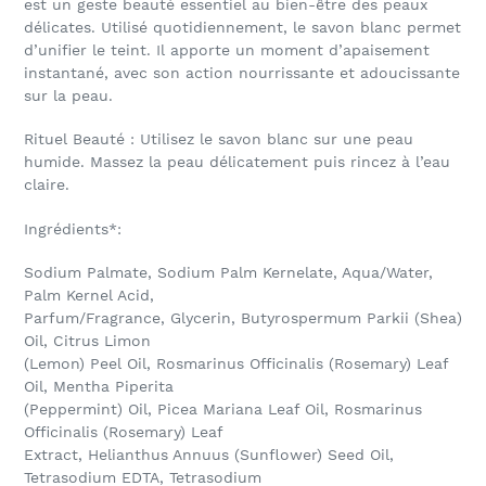
est un geste beauté essentiel au bien-être des peaux
délicates. Utilisé quotidiennement, le savon blanc permet
d’unifier le teint. Il apporte un moment d’apaisement
instantané, avec son action nourrissante et adoucissante
sur la peau.
Rituel Beauté : Utilisez le savon blanc sur une peau
humide. Massez la peau délicatement puis rincez à l’eau
claire.
Ingrédients*:
Sodium Palmate, Sodium Palm Kernelate, Aqua/Water,
Palm Kernel Acid,
Parfum/Fragrance, Glycerin, Butyrospermum Parkii (Shea)
Oil, Citrus Limon
(Lemon) Peel Oil, Rosmarinus Officinalis (Rosemary) Leaf
Oil, Mentha Piperita
(Peppermint) Oil, Picea Mariana Leaf Oil, Rosmarinus
Officinalis (Rosemary) Leaf
Extract, Helianthus Annuus (Sunflower) Seed Oil,
Tetrasodium EDTA, Tetrasodium