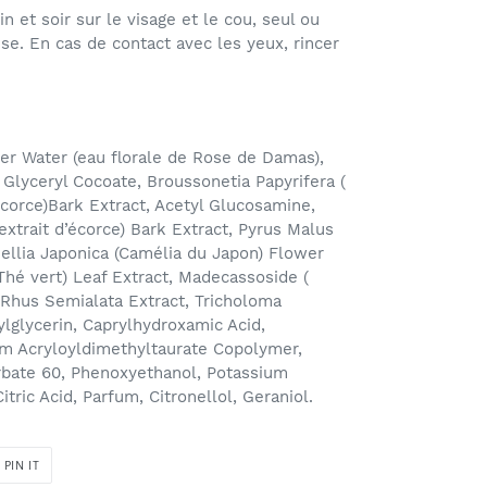
n et soir sur le visage et le cou, seul ou
e. En cas de contact avec les yeux, rincer
r Water (eau florale de Rose de Damas),
 Glyceryl Cocoate, Broussonetia Papyrifera (
écorce)Bark Extract, Acetyl Glucosamine,
extrait d’écorce) Bark Extract, Pyrus Malus
ellia Japonica (Camélia du Japon) Flower
 Thé vert) Leaf Extract, Madecassoside (
, Rhus Semialata Extract, Tricholoma
lglycerin, Caprylhydroxamic Acid,
m Acryloyldimethyltaurate Copolymer,
orbate 60, Phenoxyethanol, Potassium
ric Acid, Parfum, Citronellol, Geraniol.
PIN
PIN IT
ON