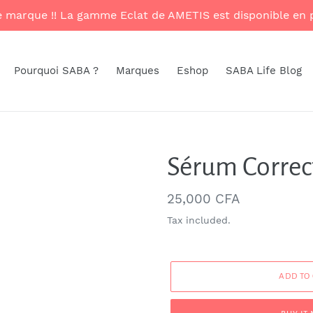
le marque !! La gamme Eclat de AMETIS est disponible e
Pourquoi SABA ?
Marques
Eshop
SABA Life Blog
Sérum Correct
Regular
25,000 CFA
price
Tax included.
ADD TO