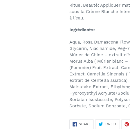
Rituel Beauté: Appliquer mati
sous la Crème Blanche Intens
à l’eau.
Ingrédients:
Aqua, Rosa Damascena Flowe
Glycerin, Niacinamide, Peg-7
Mûrier de Chine – extrait d’
Morus Alba ( Mûrier blanc – 
(Pommier) Fruit Extract, Cam
Extract, Camellia Sinensis (
extrait de Centella asiatica)
Matsutake Extract, Ethylhexy
Hydroxyethyl Acrylate/Sodiu
Sorbitan Isostearate, Polys
Sorbate, Sodium Benzoate, Cit
SHARE
TWEET
SHARE
TWEET
ON
ON