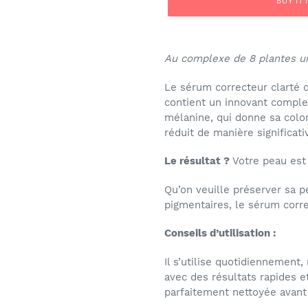
BUY IT
Adding
product
Au complexe de 8 plantes uni
to
your
Le sérum correcteur clarté c
cart
contient un innovant comple
mélanine, qui donne sa color
réduit de manière significati
Le résultat ?
Votre peau est 
Qu’on veuille préserver sa 
pigmentaires, le sérum correc
Conseils d’utilisation :
Il s’utilise quotidiennement, 
avec des résultats rapides et
parfaitement nettoyée avant 